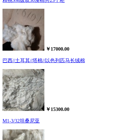
精挑SM级双30澳棉共23个柜
￥17000.00
巴西//土耳其//塔棉//以色列匹马长绒棉
￥15300.00
M1-3/32坦桑尼亚