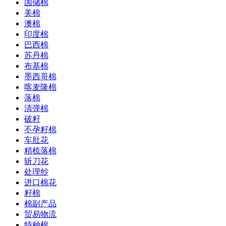
国储棉
美棉
澳棉
印度棉
巴西棉
苏丹棉
布基棉
墨西哥棉
喀麦隆棉
落棉
清弹棉
破籽
不孕籽棉
车肚花
精梳落棉
斩刀花
处理纱
进口棉花
籽棉
棉副产品
贸易物流
特种棉