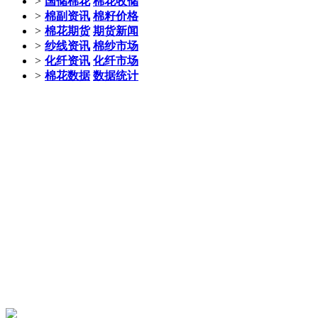
>
国储棉花
棉花收储
>
棉副资讯
棉籽价格
>
棉花期货
期货新闻
>
纱线资讯
棉纱市场
>
化纤资讯
化纤市场
>
棉花数据
数据统计