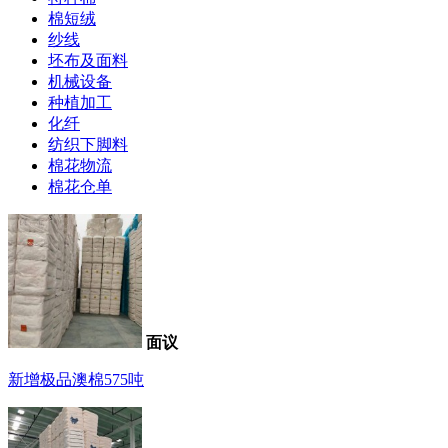
棉短绒
纱线
坯布及面料
机械设备
种植加工
化纤
纺织下脚料
棉花物流
棉花仓单
面议
新增极品澳棉575吨