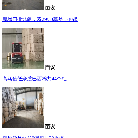
面议
新增四批北疆，双29/30基差1530起
面议
高马值低杂质巴西棉共44个柜
面议