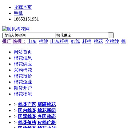
收藏本页
手机
18653151951
推广
热搜：
山东
棉纱
山东籽棉
纱线
籽棉
棉花
全棉纱
棉
网站首页
棉花信息
棉花供应
采购棉花
棉花报价
棉花企业
期货开户
棉花物流
>
棉花产区
新疆棉花
>
国内棉花
棉花新闻
>
国际棉花
各国动态
>
棉花价格
皮棉价格